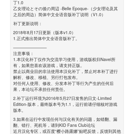
丁1.0 
乙女理论とその後の周辺 -Belle Epoque-（少女理论及其
之后的周边）简体中文全语音版补丁说明（V1.0）
补丁更新说明：
2018年8月17日更新（版本v1.0） 
1.正式推出简体中文全语音版补丁。
———————— 
注意事项： 
1.本汉化补丁仅作为交流学习使用，游戏版权归Navel所
有，如果您喜欢该游戏，请支持正版。 
禁止以商业目的非法使用本汉化补丁，禁止对本补丁进行
解析、修改、移植、另行打包发布。 
对任何人使用、修改、分发本补丁等行为产生的任何后
果，本论坛不承担任何责任。
2.补丁运行环境为2016年5月27日发售的日文-Limited 
Edition-版本，最终版本号为1.1，运行前请仔细核对游戏
版本。
3.如果在运行中发现任何与汉化有关的问题，如错翻、漏
翻、错行、死机等，请到KID Fans Club论坛 
近月汉化专区，或百度“樱小路露娜”贴吧反馈，反馈到其他