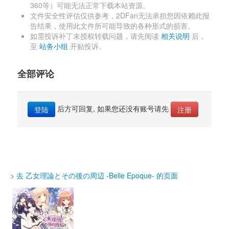
360等）可能无法正常下载本站资源。 
文件安全性评估仅供参考，2DFan无法承担您因依赖此报
告结果，使用此文件所可能导致的各种形式的损害。 
如需投诉补丁未授权转载问题，请先阅读 
相关说明
后，
至 
站务小组
开贴投诉。 
全部评论
后方可回复, 如果您还没有账号请先 
登陆
注册
> 去 乙女理論とその後の周辺 -Belle Epoque- 的页面