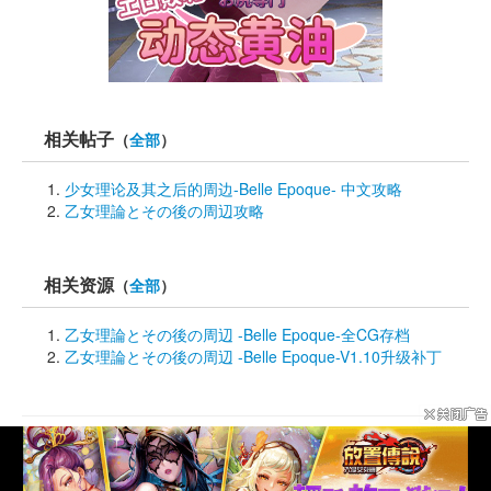
相关帖子
（
全部
）
少女理论及其之后的周边-Belle Epoque- 中文攻略
乙女理論とその後の周辺攻略
相关资源
（
全部
）
乙女理論とその後の周辺 -Belle Epoque-全CG存档
乙女理論とその後の周辺 -Belle Epoque-V1.10升级补丁
© Since 
2DFan
2005
版权声明
新手指引
使用帮助
站务反馈
域名线路