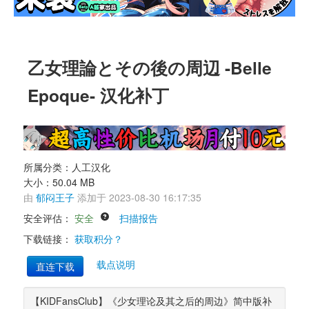
乙女理論とその後の周辺 -Belle 
Epoque- 汉化补丁 
所属分类：人工汉化 
大小：50.04 MB 
由 
郁闷王子
添加于 2023-08-30 16:17:35 
安全评估： 
安全
扫描报告
下载链接： 
获取积分？
载点说明
直连下载
【KIDFansClub】《少女理论及其之后的周边》简中版补