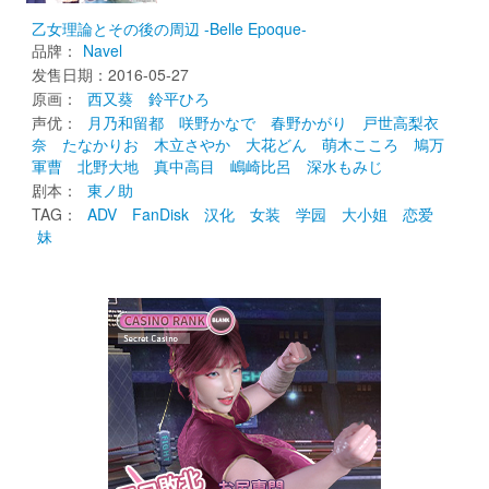
乙女理論とその後の周辺 -Belle Epoque-
品牌：
Navel
发售日期：2016-05-27 
原画： 
西又葵
鈴平ひろ
声优： 
月乃和留都
咲野かなで
春野かがり
戸世高梨衣
奈
たなかりお
木立さやか
大花どん
萌木こころ
鳩万
軍曹
北野大地
真中高目
嶋崎比呂
深水もみじ
剧本： 
東ノ助
TAG： 
ADV
FanDisk
汉化
女装
学园
大小姐
恋爱
妹