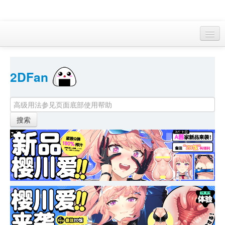
访客 
2DFan 
首页
找游戏 
下资源
目录
本月新作
站内动态
小组
KF Online