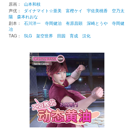
原画： 
山本和枝
声优： 
ダイナマイト☆亜美
富樫ケイ
宇佐美桃香
空乃太
陽
森本れおな
剧本： 
石川洋一
寺岡健治
有原昌顕
深崎とうや
寺岡健
冶
TAG： 
SLG
架空世界
田园
育成
汉化