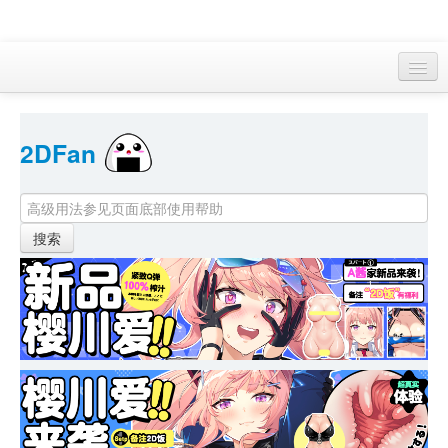
访客 
2DFan 
首页
找游戏 
下资源
目录
本月新作
站内动态
小组
KF Online