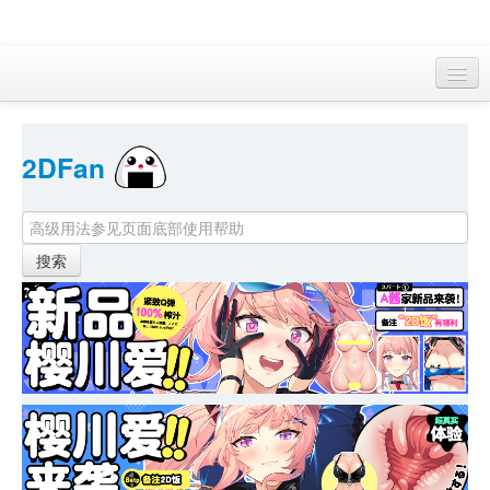
访客 
2DFan 
首页
找游戏 
下资源
目录
本月新作
站内动态
小组
KF Online