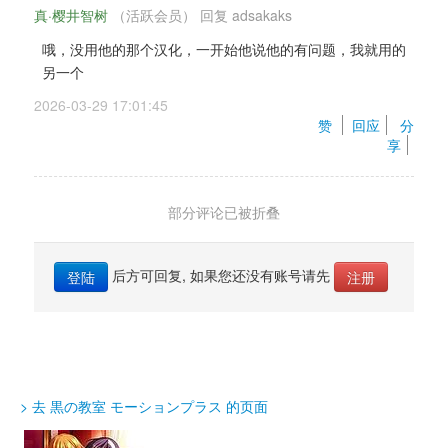
真·樱井智树
（活跃会员） 
回复 
adsakaks
哦，没用他的那个汉化，一开始他说他的有问题，我就用的
另一个
2026-03-29 17:01:45 
赞 
回应
分
享
部分评论已被折叠 
后方可回复, 如果您还没有账号请先 
登陆
注册
pokiller
好像不是全CG? 显示98%
2026-03-28 13:17:21 
赞 
回应
分
> 去 黒の教室 モーションプラス 的页面
享