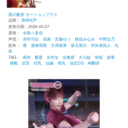
真·樱井智树
（活跃会员） 
回复 
pokiller
黒の教室 モーションプラス
跑一遍H部分就全了，哪些缺就跑一下
品牌：
BISHOP
发售日期：2026-03-27 
2026-03-28 21:53:07 
原画： 
水島☆多也
赞 
回应
分
声优： 
赤司弓妃
花南
宮森ゆう
桃也みなみ
中野志乃
享
剧本： 
麿
酒巻雨竜
大津菜美
坂元星日
羽矢真拓人
礼
奈
TAG： 
ADV
重置
女学生
女教师
大小姐
学园
凌辱
调教
后宫
巨乳
妊娠
母乳
动态CG
AI翻译
悠久归白
CG不全，只有95%，缺少外射的CG
2026-03-28 15:29:17 
赞 
回应
分
享
真·樱井智树
（活跃会员） 
回复 
悠久归白