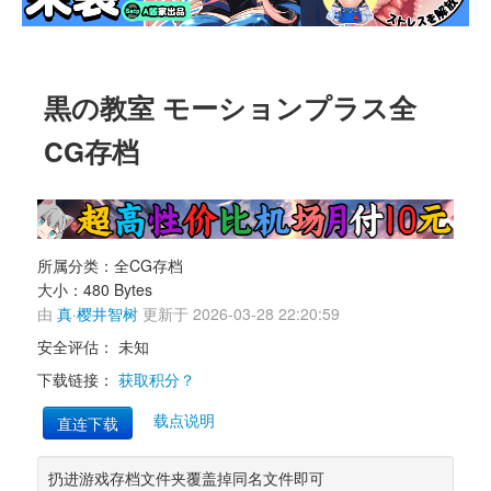
黒の教室 モーションプラス全
CG存档 
所属分类：全CG存档 
大小：480 Bytes 
由 
真·樱井智树
更新于 2026-03-28 22:20:59 
安全评估： 
未知
下载链接： 
获取积分？
载点说明
直连下载
扔进游戏存档文件夹覆盖掉同名文件即可