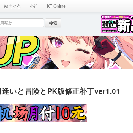
站内动态
小组
KF Online
出逢いと冒険とPK版修正补丁ver1.01 