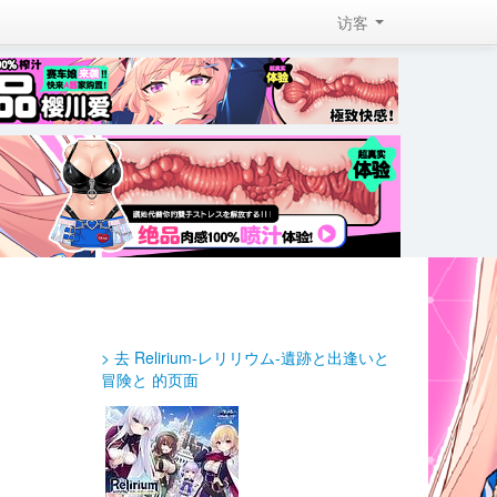
访客 
> 去 Relirium-レリリウム-遺跡と出逢いと
冒険と 的页面