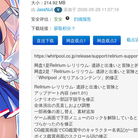
大小：214.92 MB 
由 
JassNull
添加于 2026-05-28 11:07:16 
V
安全评估： 
安全
扫描报告
下载链接： 
获取积分？
载点
直连下载
网盘载点1
网盘载点2
https://whirlpool.co.jp/release/support/relirium-suppor
网盘1是Relirium-レリリウム- 遺跡と出逢いと冒険と
网盘2是『Relirium-レリリウム- 遺跡と出逢いと
「Whirlpool メモリアルコンテンツ」的修正
Relirium-レリリウム- 遺跡と出逢いと冒険と 
アップデート内容 (ver1.01) 
シナリオの一部誤字脱字を修正 
全体演出の見直しおよび調整 
一部画像の差し替え、素材追加 
ゲーム画面で下部メニューのロックを解除していると
づらかったのを修正 
CG鑑賞画面でCG鑑賞中のキャラクター名表記が一部
ボイス鑑賞画面のスクロールUIの修正 