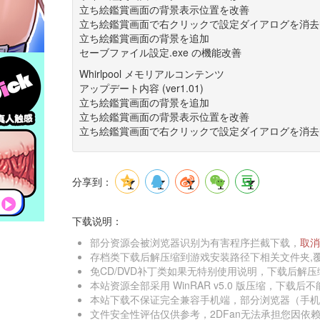
立ち絵鑑賞画面の背景表示位置を改善 
立ち絵鑑賞画面で右クリックで設定ダイアログを消去
立ち絵鑑賞画面の背景を追加 
セーブファイル設定.exe の機能改善
Whirlpool メモリアルコンテンツ 
アップデート内容 (ver1.01) 
立ち絵鑑賞画面の背景を追加 
立ち絵鑑賞画面の背景表示位置を改善 
立ち絵鑑賞画面で右クリックで設定ダイアログを消去
分享到：
下载说明：
部分资源会被浏览器识别为有害程序拦截下载，
取消
存档类下载后解压缩到游戏安装路径下相关文件夹,覆
免CD/DVD补丁类如果无特别使用说明，下载后解压
本站资源全部采用 WinRAR v5.0 版压缩，下载后不能解
本站下载不保证完全兼容手机端，部分浏览器（手机端
文件安全性评估仅供参考，2DFan无法承担您因依