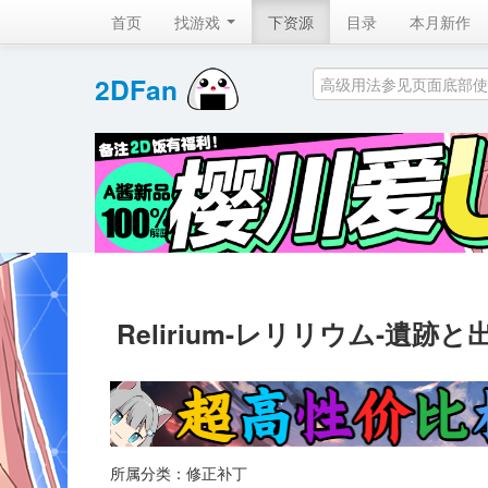
首页
找游戏 
下资源
目录
本月新作
2DFan 
Relirium-レリリウム-遺跡と
所属分类：修正补丁 