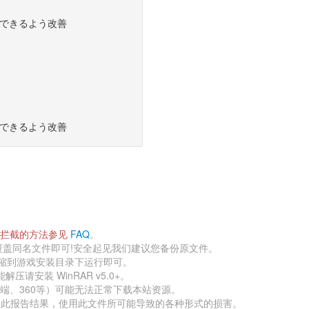
できるよう改善 
できるよう改善
拦截的方法参见 
FAQ
。 
盖同名文件即可!安全起见我们建议您备份原文件。 
缩到游戏安装目录下运行即可。 
压请安装 WinRAR v5.0+。 
、360等）可能无法正常下载本站资源。 
赖此报告结果，使用此文件所可能导致的各种形式的损害。 