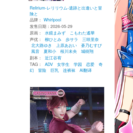
Relirium-レリリウム-遺跡と出逢いと冒
険と
品牌：
Whirlpool
发售日期：2026-05-29 
原画： 
水鏡まみず
こもわた遙華
声优： 
柳ひとみ
歩サラ
三咲里奈
北大路ゆき
上原あおい
蒼乃むすび
風音
夏和小
桜川未央
城樹翔
剧本： 
近江谷宥
TAG： 
ADV
女学生
学园
恋爱
奇
幻
冒险
巨乳
连裤袜
AI翻译