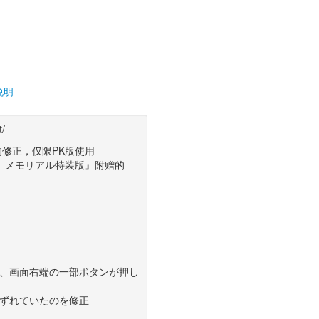
说明
t/
的修正，仅限PK版使用 
冒険と メモリアル特装版』附赠的
、画面右端の一部ボタンが押し
ずれていたのを修正 