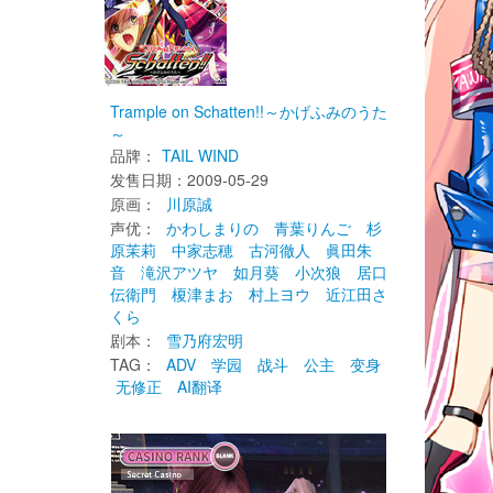
Trample on Schatten!!～かげふみのうた
～
品牌：
TAIL WIND
发售日期：2009-05-29 
原画： 
川原誠
声优： 
かわしまりの
青葉りんご
杉
原茉莉
中家志穂
古河徹人
眞田朱
音
滝沢アツヤ
如月葵
小次狼
居口
伝衛門
榎津まお
村上ヨウ
近江田さ
くら
剧本： 
雪乃府宏明
TAG： 
ADV
学园
战斗
公主
变身
无修正
AI翻译