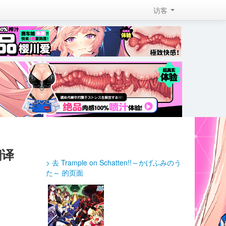
访客 
翻译
> 去 Trample on Schatten!!～かげふみのう
た～ 的页面