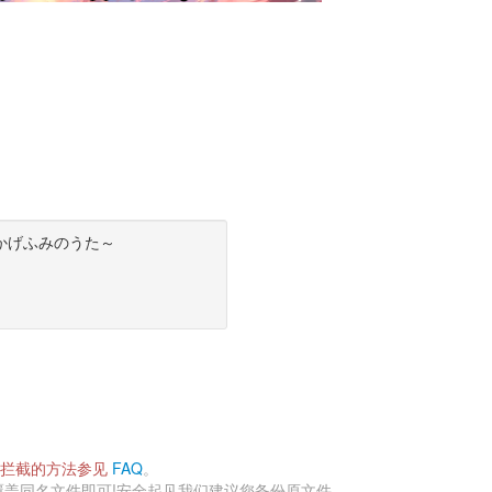
n!!～かげふみのうた～ 
拦截的方法参见 
FAQ
。 
盖同名文件即可!安全起见我们建议您备份原文件。 