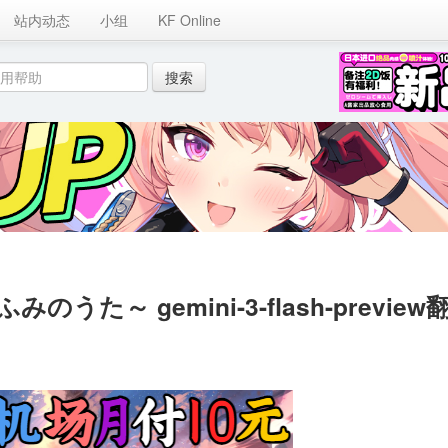
站内动态
小组
KF Online
かげふみのうた～ gemini-3-flash-preview