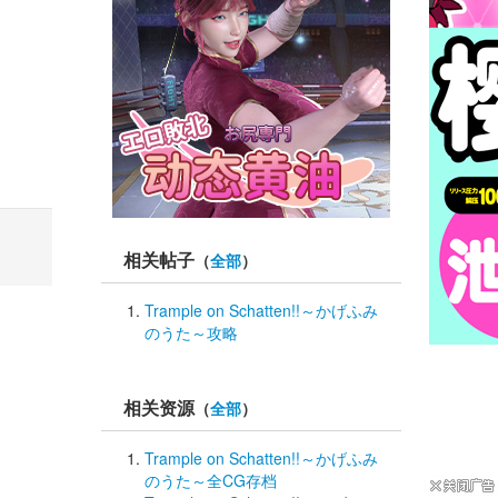
相关帖子
（
全部
）
Trample on Schatten!!～かげふみ
のうた～攻略
相关资源
（
全部
）
Trample on Schatten!!～かげふみ
のうた～全CG存档