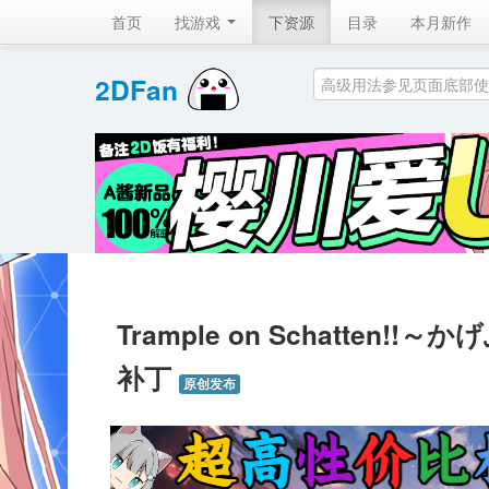
首页
找游戏 
下资源
目录
本月新作
2DFan 
Trample on Schatten!!～
补丁 
原创发布