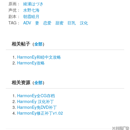
原画： 
綾瀬はづき
声优： 
水野七海
剧本： 
朝霞睦月
TAG： 
ADV
妻
恋爱
甜蜜
巨乳
汉化
相关帖子
（
全部
）
HarmonEy和睦中文攻略
HarmonEy攻略
相关资源
（
全部
）
HarmonEy全CG存档
HarmonEy 汉化补丁
HarmonEy免DVD补丁
HarmonEy修正补丁v1.02