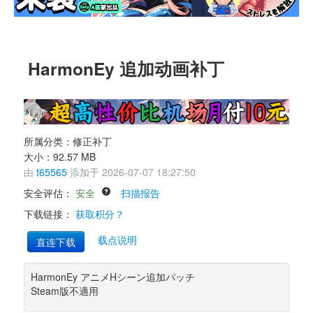
HarmonEy 追加动画补丁 
所属分类：修正补丁 
大小：92.57 MB 
由 
t65565
添加于 2026-07-07 18:27:50 
安全评估： 
安全
扫描报告
下载链接： 
获取积分？
载点说明
直连下载
HarmonEy アニメHシーン追加パッチ 
Steam版不適用