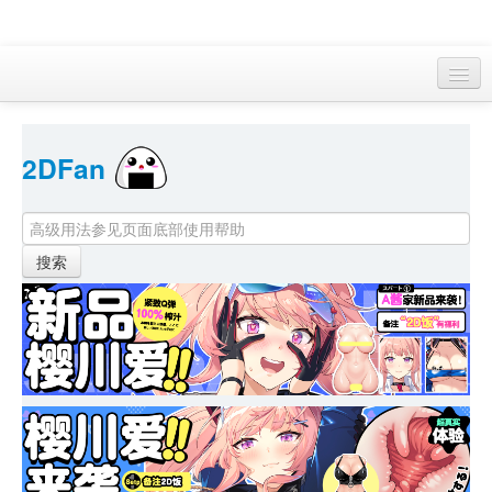
访客 
2DFan 
首页
找游戏 
下资源
目录
本月新作
站内动态
小组
KF Online