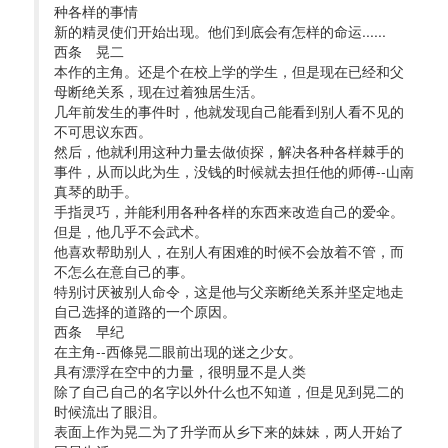
种各样的事情
新的精灵使们开始出现。他们到底会有怎样的命运...... 
西条 晃二 
本作的主角。还是个在校上学的学生，但是现在已经和父
母断绝关系，现在过着独居生活。
几年前发生的事件时，他就发现自己能看到别人看不见的
不可思议东西。
然后，他就利用这种力量去做侦探，解决各种各样棘手的
事件，从而以此为生，没钱的时候就去担任他的师傅--山南
真琴的助手。 
手指灵巧，并能利用各种各样的东西来改造自己的爱伞。
但是，他几乎不会武术。
他喜欢帮助别人，在别人有困难的时候不会放着不管，而
不怎么在意自己的事。
特别讨厌被别人命令，这是他与父亲断绝关系并坚定地走
自己选择的道路的一个原因。 
西条 早纪 
在主角--西條晃二眼前出现的迷之少女。
具有漂浮在空中的力量，很明显不是人类
除了自己自己的名字以外什么也不知道，但是见到晃二的
时候流出了眼泪。 
表面上作为晃二为了升学而从乡下来的妹妹，两人开始了