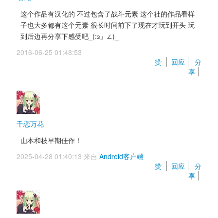
这个作品有汉化的 不过包含了战斗元素 这个社的作品看样
子也大多都有这个元素 很长时间前下了现在才玩到开头 玩
到后边再分享下感受吧_(:з」∠)_
2016-06-25 01:48:53 
赞 
回应
分
享
千恋万花
山本和枝早期佳作！
2025-04-28 01:40:13 来自 
Android客户端
赞 
回应
分
享