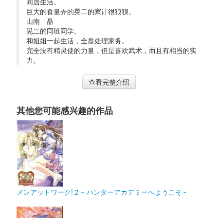
同居生活。
巨大的食量弄的晃二的家计很狼狈。 
山南 晶 
晃二的同班同学。
和姐姐一起生活，全盘处理家务。
完全没有精灵使的力量，但是喜欢武术，而且有相当的实
力。
查看完整介绍
其他您可能感兴趣的作品
メンアットワーク!２～ハンターアカデミーへようこそ～