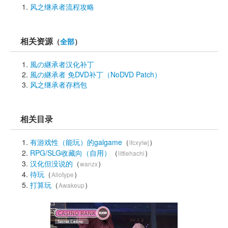
风之继承者流程攻略
相关资源
（
全部
）
風の継承者汉化补丁
風の継承者 免DVD补丁（NoDVD Patch）
风之继承者存档包
相关目录
有游戏性（能玩）的galgame
（
） 
lfcxylwj
RPG/SLG收藏向（自用）
（
） 
littlehachi
汉化但没说的
（
） 
wanzx
待玩
（
） 
Allotype
打算玩
（
） 
Awakeup