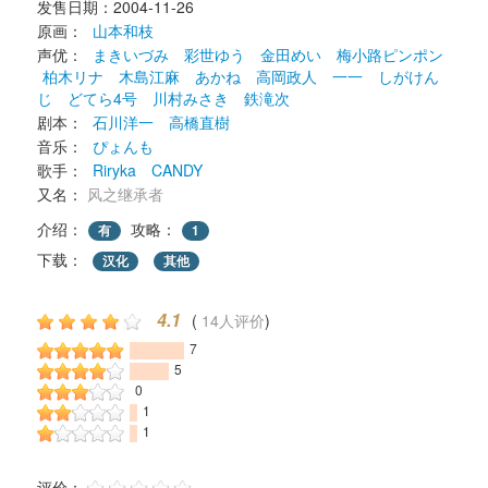
发售日期：2004-11-26 
原画： 
山本和枝
声优： 
まきいづみ
彩世ゆう
金田めい
梅小路ピンポン
柏木リナ
木島江麻
あかね
高岡政人
一一
しがけん
じ
どてら4号
川村みさき
鉄滝次
剧本： 
石川洋一
高橋直樹
音乐： 
ぴょんも
歌手： 
Riryka
CANDY
又名： 
风之继承者
介绍：
攻略：
有
1
下载： 
汉化
其他
4.1
( 
14人评价
) 
7
5
0
1
1
评价： 