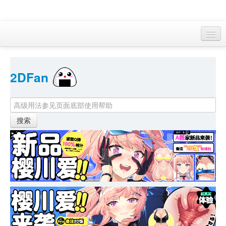
访客 
2DFan 
首页
找游戏 
下资源
目录
本月新作
站内动态
小组
KF Online