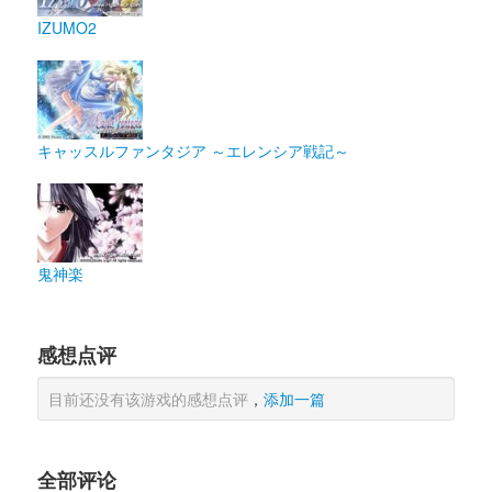
IZUMO2
キャッスルファンタジア ～エレンシア戦記～
鬼神楽
感想点评
目前还没有该游戏的感想点评
，
添加一篇
全部评论