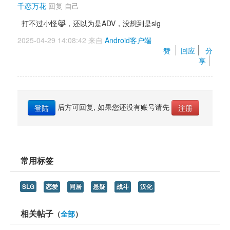
千恋万花
回复 
自己
打不过小怪😹，还以为是ADV，没想到是slg
2025-04-29 14:08:42 来自 
Android客户端
赞 
回应
分
享
后方可回复, 如果您还没有账号请先 
登陆
注册
常用标签
SLG
恋爱
同居
悬疑
战斗
汉化
相关帖子
（
全部
）