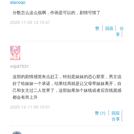
stanoqo
分数怎么这么低啊，作画是可以的，剧情可惜了
2025-11-05 12:10:47 
赞 
回应
分
享
mlp97531
这部的剧情感觉有点赶工，特别是妹妹的恋心那里，男主说
好了给妹妹一个承诺，结果结局就是让父母带妹妹离开，自
己和女主过二人世界了，这部如果加个妹线或者后宫线观感
都会有所上升
2025-12-11 09:15:01 
赞 (
1
) 
回应
分享