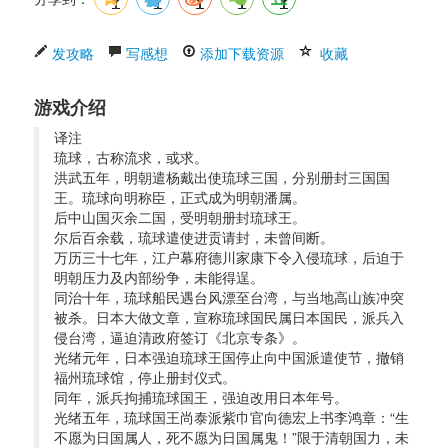
发攻略
写感想
添加下载资源
收藏
游戏介绍
译注 
琉球，古称流求，或求。
洪武五年，明朝遣杨戴出使琉球三国，分别册封三国国
王。琉球向明称臣，正式成为明朝潘属。
后中山国灭余二国，受明朝册封琉球王。
尔后百余载，琉球遣使进贡请封，未曾间断。
万历三十七年，江户幕府德川家康下令入侵琉球，后迫于
明朝压力及内部纷争，未能得逞。
同治十年，琉球船民遇台风漂至台湾，与当地高山族冲突
被杀。日本大做文章，宣称琉球国民属日本国民，派兵入
侵台湾，逼迫清政府签订《北京专条》。
光绪元年，日本强迫琉球王国停止向中国派遣使节，撤销
福州琉球馆，停止册封仪式。
同年，派兵拘捕琉球国王，强迫改用日本年号。
光绪五年，琉球国王尚泰派紫巾官向德宏上书李鸿章：“生
不愿为日国属人，死不愿为日国属鬼！”限于清朝国力，未