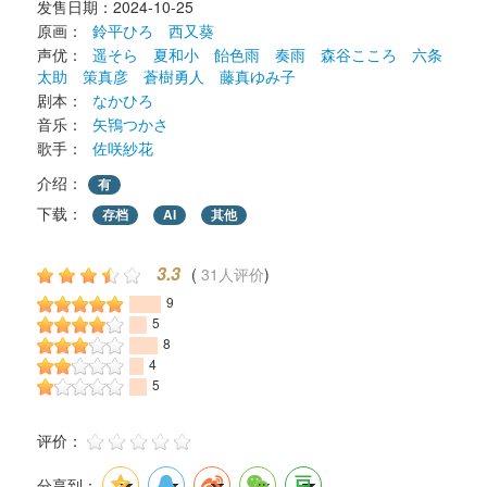
发售日期：2024-10-25 
原画： 
鈴平ひろ
西又葵
声优： 
遥そら
夏和小
飴色雨
奏雨
森谷こころ
六条
太助
策真彦
蒼樹勇人
藤真ゆみ子
剧本： 
なかひろ
音乐： 
矢鴇つかさ
歌手： 
佐咲紗花
介绍：
有
下载： 
存档
AI
其他
3.3
( 
31人评价
) 
9
5
8
4
5
评价： 
分享到：