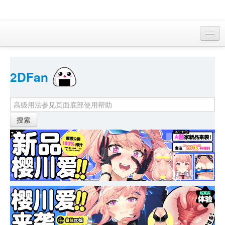
访客 
2DFan 
首页
找游戏 
下资源
目录
本月新作
站内动态
小组
KF Online