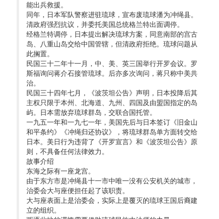
能出兵救援。
同年，日本军队警察进驻琉球，宣布废琉球潘为冲绳县。
清政府强烈抗议，并委托美国总统格兰特出面调停。
经格兰特调停，日本提出解决琉球方案，同意南部的宫古
岛、八重山岛交给中国管辖，但清政府拒绝。琉球问题从
此搁置。
民国三十二年十一月，中、美、英三国举行开罗会议。罗
斯福询问蒋介石接管琉球。后亦多次询问，蒋只称中美共
治。
民国三十四年七月，《波茨坦公告》声明，日本投降后其
主权只限于本州、北海道、九州、四国及由盟国指定的岛
屿。日本需放弃琉球群岛，交联合国托管。
一九五一年和一九七一年，美国先后与日本签订《旧金山
和平条约》《冲绳归还协议》，将琉球群岛单方面转交给
日本。美日行为违背了《开罗宣言》和《波茨坦公告》原
则，不具备任何法律效力。
故事介绍 
东海之际有一座龙宫。
由于东方市是冲绳县十一市中唯一没有公安机关的城市，
治委会大与座便担任起了该职责。
大与座表面上是治委会，实际上是覆灭的琉球王国后裔建
立的组织。