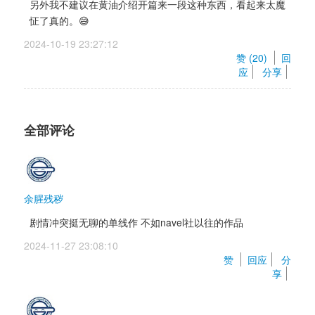
另外我不建议在黄油介绍开篇来一段这种东西，看起来太魔
怔了真的。😅
2024-10-19 23:27:12 
赞 (
20
) 
回
应
分享
全部评论
余腥残秽
剧情冲突挺无聊的单线作 不如navel社以往的作品
2024-11-27 23:08:10 
赞 
回应
分
享