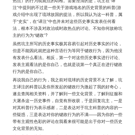
热点）的行为或观点的幼稚。需要澄清的是，坑主在“译
注”中提到的不过是一些关于游戏地名的历史背景的科普(游
戏介绍中出现了琉球故国的提法，所以我认为这一科普，属
于“史实”，在“译注”中也并未对这些历史事实发表任何看
法，根本不涉及对政治或时政热点的讨论。不知你何故称坑
主的行为为“键政”? 
虽然坑主所写的历史事实极其容易引起对历史事实的讨论，
但是不能因此就把这种言语行为等同于键政行为，因为他没
有发表什么看法。相反，第一个对这些历史事实进行讨论、
发表主观看法的是你自己，也就是说第一个真正在进行键政
行为的是你自己。
再说我自己的行为，我之前对琉球的历史背景不太了解，坑
主译注的科普以及你所发起的键政行为激起了我的好奇心，
遂去查阅相关资料，并了解到一些文化背景，了解到征服和
大屠杀这一历史事件，自觉有所收获，于是回复坑主，一是
对其科普行为表示感谢，二是表达对于坑主科普的内容的一
些疑惑，三是表达对你的键政行为的不满——因为你的一些
带有主观性色彩的评论在我看来很可能是出于你对一些历史
文化背景的无知。