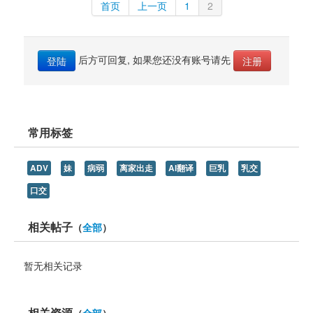
首页
上一页
1
2
后方可回复, 如果您还没有账号请先 
登陆
注册
常用标签
ADV
妹
病弱
离家出走
AI翻译
巨乳
乳交
口交
相关帖子
（
全部
）
暂无相关记录
相关资源