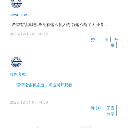
stevenjoe
希望有续集吧..毕竟有这么多人物 就这么断了太可惜...
2025-12-16 09:40:15 
赞 
回应
分
享
攻略客栈
该评论含有剧透，点击展开观看 
作画真挺好的，剧情到打完反派也还可以，问题就是
2025-12-31 07:44:00 
烂尾。男主处理妹妹感情太僵硬了，完全就是没哄
赞 (
1
) 
回应
好，非要搞成妹妹黑化
分享