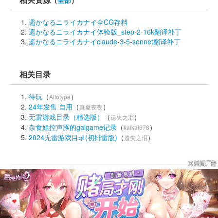
（
全部
）
遥かなるニライカナイ全CG存档
遥かなるニライカナイ体验版_step-2-16k翻译补丁
遥かなるニライカナイclaude-3-5-sonnet翻译补丁
相关目录
待玩
（
） 
Allotype
24年发售 自用
（
） 
真夏夜夜
无雷游戏目录（精选版）
（
） 
遗失之泪
杂食姐控声豚的galgame记录
（
） 
kaikai678
2024无雷游戏目录(初排雷版)
（
） 
遗失之泪
© Since 
2DFan
2005
版权声明
新手指引
使用帮助
站务反馈
域名线路