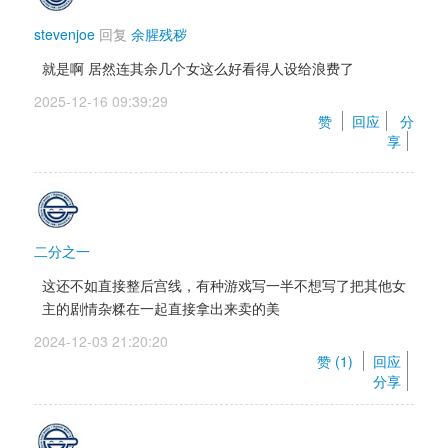
stevenjoe
回复 
余腥残秽
就是啊 居然连其余几个女这么好看得人设给浪费了
2025-12-16 09:39:29 
赞 
回应
分
享
二分之一
这还不如直接整后宫线，有种游戏写一半不想写了把其他女
主的剧情杂糅在一起直接拿出来卖的美
2024-12-03 21:20:20 
赞 (
1
) 
回应
分享