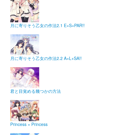
月に寄りそう乙女の作法2.1 E×S×PAR!!
月に寄りそう乙女の作法2.2 A×L+SA!!
君と目覚める幾つかの方法
Princess × Princess