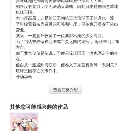
驱逐此地的滞魄需要借助琉球民族中法师的力量。
如果没有龙力，便无法消灭滞魄，因此日本特别同意重建
琉球王国。
大与座高层，亦是第三王朝第三位琉球国王的月代一渡，
平时经营着名为炎灵的海滩咖啡厅，偶尔也开着餐车外出
营业。
某天，一渡意外收留了一位离家出走的少女海咲。
为了到达被称做神之国或亡灵之国的龙宫， 海咲来到了东
方市。
由于龙宫仅仅是传说，即便是琉球国王一渡也否定它的存
在。
但自从一渡遇到海咲后，便卷入了龙宫真伪等一系列关乎
琉球王国存亡的事件中。
开场动画
查看完整介绍
其他您可能感兴趣的作品