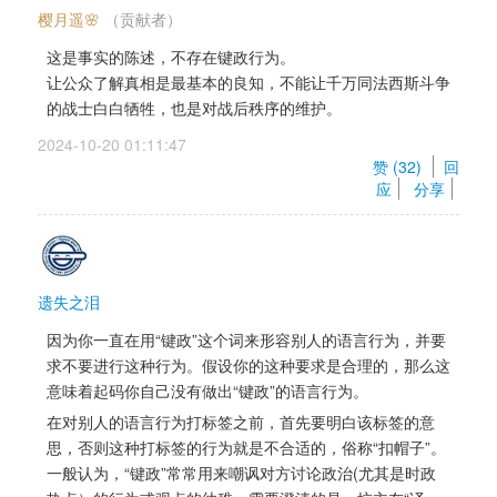
樱月遥🌸
（贡献者） 
这是事实的陈述，不存在键政行为。 
让公众了解真相是最基本的良知，不能让千万同法西斯斗争
的战士白白牺牲，也是对战后秩序的维护。
2024-10-20 01:11:47 
赞 (
32
) 
回
应
分享
遗失之泪
因为你一直在用“键政”这个词来形容别人的语言行为，并要
求不要进行这种行为。假设你的这种要求是合理的，那么这
意味着起码你自己没有做出“键政”的语言行为。
在对别人的语言行为打标签之前，首先要明白该标签的意
思，否则这种打标签的行为就是不合适的，俗称“扣帽子”。
一般认为，“键政”常常用来嘲讽对方讨论政治(尤其是时政