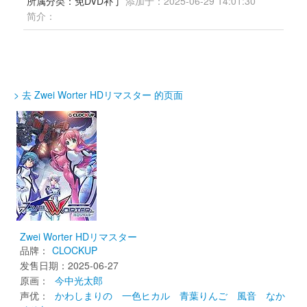
所属分类：免DVD补丁 
添加于：2025-06-29 14:01:30
简介：
> 去 Zwei Worter HDリマスター 的页面
Zwei Worter HDリマスター
品牌：
CLOCKUP
发售日期：2025-06-27 
原画： 
今中光太郎
声优： 
かわしまりの
一色ヒカル
青葉りんご
風音
なか