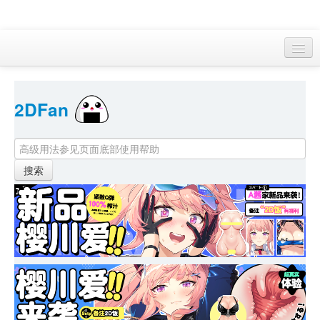
访客 
2DFan 
首页
找游戏 
下资源
目录
本月新作
站内动态
小组
KF Online