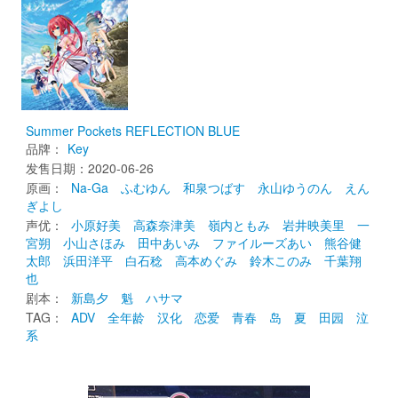
Summer Pockets REFLECTION BLUE
品牌：
Key
发售日期：2020-06-26 
原画： 
Na-Ga
ふむゆん
和泉つばす
永山ゆうのん
えん
ぎよし
声优： 
小原好美
高森奈津美
嶺内ともみ
岩井映美里
一
宮朔
小山さほみ
田中あいみ
ファイルーズあい
熊谷健
太郎
浜田洋平
白石稔
高本めぐみ
鈴木このみ
千葉翔
也
剧本： 
新島夕
魁
ハサマ
TAG： 
ADV
全年龄
汉化
恋爱
青春
岛
夏
田园
泣
系