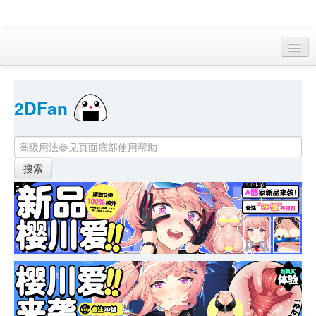
访客 
2DFan 
首页
找游戏 
下资源
目录
本月新作
站内动态
小组
KF Online