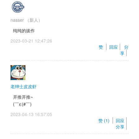
nasser
（新人）
纯纯的拔作
2023-03-21 12:47:26 
赞 
回应
分
享
老绅士皮皮虾
开推开推~ 
(￣ε(#￣) 
2023-04-13 16:57:05 
赞 (
1
) 
回应
分享