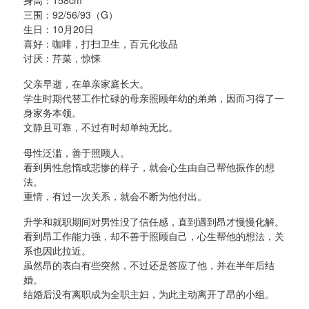
三围：92/56/93（G）
生日：10月20日
喜好：咖啡，打扫卫生，百元化妆品
讨厌：芹菜，惊悚
父亲早逝，在单亲家庭长大。
学生时期代替工作忙碌的母亲照顾年幼的弟弟，因而习得了一
身家务本领。
文静且可靠，不过有时却单纯无比。
母性泛滥，善于照顾人。
看到男性怠惰或悲惨的样子，就会心生由自己帮他振作的想
法。
重情，有过一次关系，就会不断为他付出。
升学和就职期间对男性没了信任感，直到遇到昂才慢慢化解。
看到昂工作能力强，却不善于照顾自己，心生帮他的想法，关
系也因此拉近。
虽然昂的表白有些突然，不过还是答应了他，并在半年后结
婚。
结婚后没有离职成为全职主妇，为此主动离开了昂的小组。