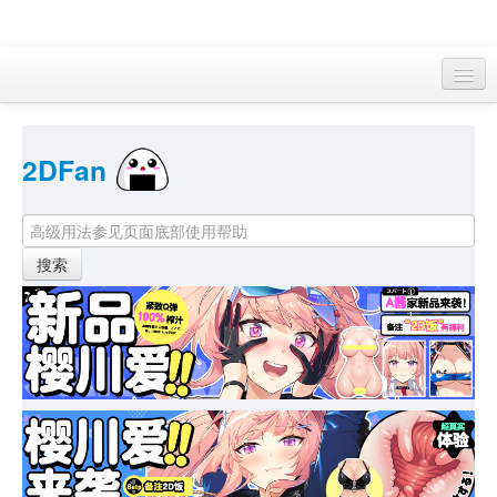
访客 
2DFan 
首页
找游戏 
下资源
目录
本月新作
站内动态
小组
KF Online