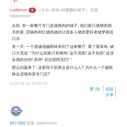
Ludibrium
（天台+香烟+轻飘飘的裙子）
回复 
V
castermoon
从前, 有一家餐厅专门是做猪肉的铺子, 他们家只做猪肉相
关的菜, 回锅肉和红烧肉做的让很多人猪肉爱好者做梦都流
口水.
有一天, 一个虔诚地穆斯林来到了这家餐厅, 看了看菜单, 破
口大骂道: "为什么你家只有猪肉! 这不清真! 这不包容! 这违
反我的信仰! 差评! 安拉胡阿克巴! "
那么问题来了: 这家馆子的受众是什么人? 为什么一个穆斯
林会进猪肉菜专门店?
2023-08-24 09:20:03 
赞 (
5
) 
回应
分享
3517292
回复 
castermoon