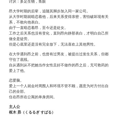
讨厌：多足生物，鱼眼
昂大学时期的后辈，追随其脚步加入同一家公司。
从大学时期就暗恋着他，后来关系变得亲密，害怕破坏现有关
系，不敢向他表白。
由于一直暗恋着昂，至今还是处女。
工作之后关系也没有变化，直到昂向静那表白，才明白自己所
做全是徒劳。
但是心底里还是没有完全放下，无法喜欢上其他男性。
在大学遇到昂之前，也曾有过男友，被提出过发生关系，但都
守住了底线。
自从遇到从不把她当作女性且好不做作的昂之后，无可救药的
爱上了他。
恋爱脑。
爱上一个人就会对周围人和环境不管不顾，愿意为对方付出自
己的全部。
住在昂所在公寓的单身房间。
主人公
枢木 昴（くるるぎ すばる）