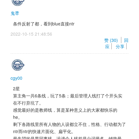
鬼秊
条件反射了都，看到blue直接ntr
2022-10-15 21:48:56 
赞 (
30
) 
回
应
分享
cgy00
2星 
算主角一共6条线，玩了5条；最后管理人线打了个开头实
在不行弃坑了。 
感觉最好的是教师线，算是某种意义上的大家都快乐的
he。 
剩下各路线里所有人物的人设都立不住，性格、行动都为了
ntr而ntr的快速片面化、扁平化。 
最失望的是男同事线，没进个人线前是台词最多、铺垫最