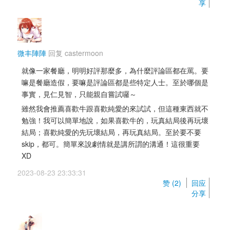
享
微丰陣陣
回复 
castermoon
就像一家餐廳，明明好評那麼多，為什麼評論區都在罵。要
嘛是餐廳造假，要嘛是評論區都是些特定人士。至於哪個是
事實，見仁見智，只能親自嘗試囉～
雖然我會推薦喜歡牛跟喜歡純愛的來試試，但這種東西就不
勉強！我可以簡單地說，如果喜歡牛的，玩真結局後再玩壞
結局；喜歡純愛的先玩壞結局，再玩真結局。至於要不要
skip，都可。簡單來說劇情就是講所謂的溝通！這很重要
XD
2023-08-23 23:33:31 
赞 (
2
) 
回应
分享