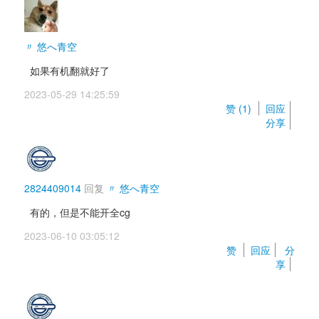
〃 悠へ青空
如果有机翻就好了 
2023-05-29 14:25:59 
赞 (
1
) 
回应
分享
2824409014
回复 
〃 悠へ青空
有的，但是不能开全cg
2023-06-10 03:05:12 
赞 
回应
分
享