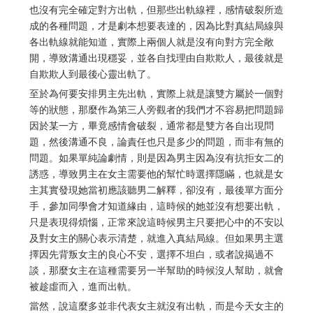
也沒有完全確定對方出軌，但那些出軌線裡，感情破裂所造
成的各種問題，才是劇本想要表達的，因為比對真結局線與
各出軌線就能知道，實際上兩個人就是沒有向對方完全敞
開，導致溝通出現穩妥，並各自找理由自欺欺人，最後就是
自欺欺人到最後心靈出軌了。
至於為何要安排男主先出軌，實際上就是讓雙方屬於一個對
等的狀態，那麼作為第三人旁觀者的我們才不容易把問題歸
因於某一方，畢竟感情會破裂，通常都是雙方各自出現問
題，然後溝通不良，論責任也只是多少的問題，而非有無的
問題。如果單純論劇情，則是因為男主因為沒有抗拒女二的
誘惑，導致男主在女主需要他的幫忙時選擇隱瞞，也就是女
主其實發現她當初應該聽男二解釋，卻沒有，最後單方面分
手，參加同學會才知道緣由，這時候的她並沒有想要出軌，
只是表現得煩惱，正常來說這時候男主只要把心中的不安以
及對女主的關心表示清楚，就進入真結局線。但如果男主選
擇因先背叛女主的良心不安，選擇不坦白，或者說揭過不
談，那麼女主在這種需要另一半幫助的時候沒人幫助，就會
被趁虛而入，進而出軌。
當然，說這麼多並非代表女主就沒有出軌，而是今天女主的