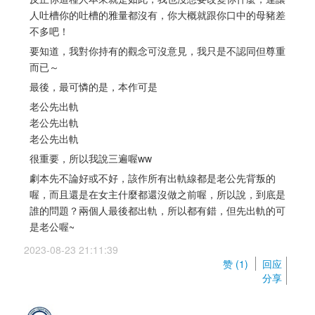
人吐槽你的吐槽的雅量都沒有，你大概就跟你口中的母豬差
不多吧！
要知道，我對你持有的觀念可沒意見，我只是不認同但尊重
而已～
最後，最可憐的是，本作可是
老公先出軌 
老公先出軌 
老公先出軌
很重要，所以我說三遍喔ww
劇本先不論好或不好，該作所有出軌線都是老公先背叛的
喔，而且還是在女主什麼都還沒做之前喔，所以說，到底是
誰的問題？兩個人最後都出軌，所以都有錯，但先出軌的可
是老公喔~
2023-08-23 21:11:39 
赞 (
1
) 
回应
分享