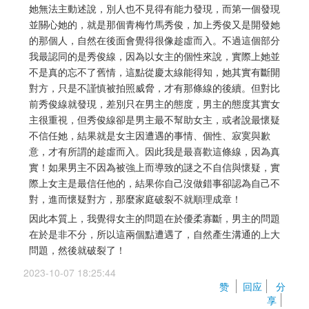
她無法主動述說，別人也不見得有能力發現，而第一個發現
並關心她的，就是那個青梅竹馬秀俊，加上秀俊又是開發她
的那個人，自然在後面會覺得很像趁虛而入。不過這個部分
我最認同的是秀俊線，因為以女主的個性來說，實際上她並
不是真的忘不了舊情，這點從慶太線能得知，她其實有斷開
對方，只是不謹慎被拍照威脅，才有那條線的後續。但對比
前秀俊線就發現，差別只在男主的態度，男主的態度其實女
主很重視，但秀俊線卻是男主最不幫助女主，或者說最懷疑
不信任她，結果就是女主因遭遇的事情、個性、寂寞與歉
意，才有所謂的趁虛而入。因此我是最喜歡這條線，因為真
實！如果男主不因為被強上而導致的謎之不自信與懷疑，實
際上女主是最信任他的，結果你自己沒做錯事卻認為自己不
對，進而懷疑對方，那麼家庭破裂不就順理成章！
因此本質上，我覺得女主的問題在於優柔寡斷，男主的問題
在於是非不分，所以這兩個點遭遇了，自然產生溝通的上大
問題，然後就破裂了！
2023-10-07 18:25:44 
赞 
回应
分
享