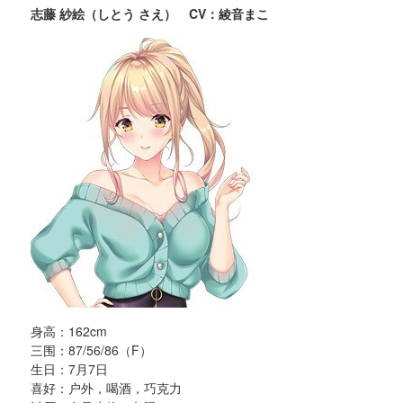
志藤 紗絵（しとう さえ） CV：綾音まこ
身高：162cm
三围：87/56/86（F）
生日：7月7日
喜好：户外，喝酒，巧克力