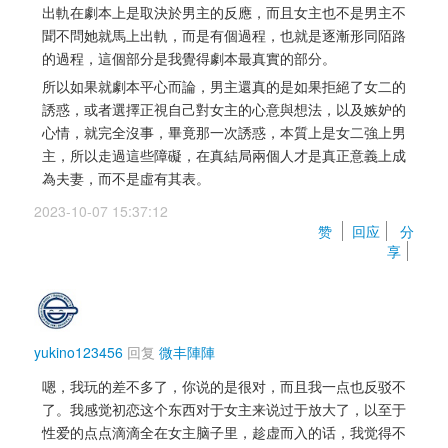
出軌在劇本上是取決於男主的反應，而且女主也不是男主不
聞不問她就馬上出軌，而是有個過程，也就是逐漸形同陌路
的過程，這個部分是我覺得劇本最真實的部分。
所以如果就劇本平心而論，男主還真的是如果拒絕了女二的
誘惑，或者選擇正視自己對女主的心意與想法，以及嫉妒的
心情，就完全沒事，畢竟那一次誘惑，本質上是女二強上男
主，所以走過這些障礙，在真結局兩個人才是真正意義上成
為夫妻，而不是虛有其表。
2023-10-07 15:37:12 
赞 
回应
分
享
yukino123456
回复 
微丰陣陣
嗯，我玩的差不多了，你说的是很对，而且我一点也反驳不
了。我感觉初恋这个东西对于女主来说过于放大了，以至于
性爱的点点滴滴全在女主脑子里，趁虚而入的话，我觉得不