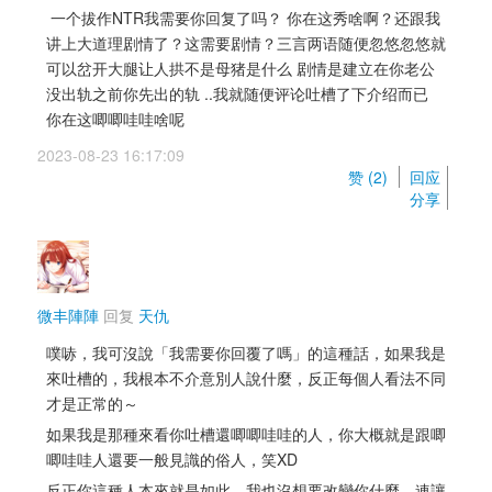
一个拔作NTR我需要你回复了吗？ 你在这秀啥啊？还跟我
讲上大道理剧情了？这需要剧情？三言两语随便忽悠忽悠就
可以岔开大腿让人拱不是母猪是什么 剧情是建立在你老公
没出轨之前你先出的轨 ..我就随便评论吐槽了下介绍而已 
你在这唧唧哇哇啥呢
2023-08-23 16:17:09 
赞 (
2
) 
回应
分享
微丰陣陣
回复 
天仇
噗哧，我可沒說「我需要你回覆了嗎」的這種話，如果我是
來吐槽的，我根本不介意別人說什麼，反正每個人看法不同
才是正常的～
如果我是那種來看你吐槽還唧唧哇哇的人，你大概就是跟唧
唧哇哇人還要一般見識的俗人，笑XD
反正你這種人本來就是如此，我也沒想要改變你什麼，連讓