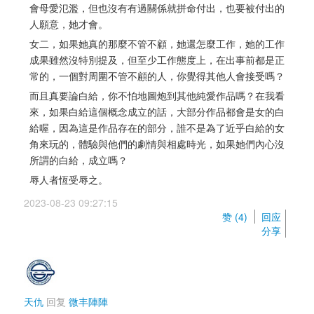
會母愛氾濫，但也沒有有過關係就拼命付出，也要被付出的
人願意，她才會。
女二，如果她真的那麼不管不顧，她還怎麼工作，她的工作
成果雖然沒特別提及，但至少工作態度上，在出事前都是正
常的，一個對周圍不管不顧的人，你覺得其他人會接受嗎？
而且真要論白給，你不怕地圖炮到其他純愛作品嗎？在我看
來，如果白給這個概念成立的話，大部分作品都會是女的白
給喔，因為這是作品存在的部分，誰不是為了近乎白給的女
角來玩的，體驗與他們的劇情與相處時光，如果她們內心沒
所謂的白給，成立嗎？
辱人者恆受辱之。
2023-08-23 09:27:15 
赞 (
4
) 
回应
分享
天仇
回复 
微丰陣陣