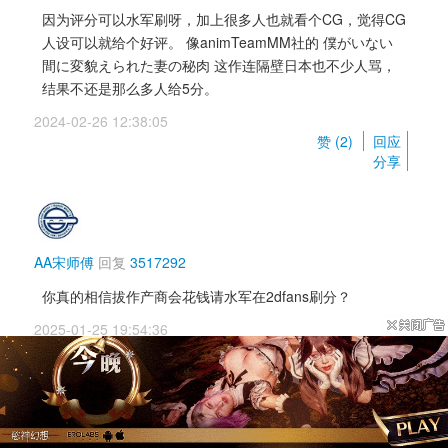
因为评分可以水军刷呀，加上很多人也就看个CG，觉得CG
人设可以就给个好评。 像animTeamMM社的 僕がいない
間に変貌えられた妻の秘肉 这作连隔壁日本也不少人骂，
结果不还是那么多人给5分。
2024-02-26 12:38:05 
赞 (
2
) 
回应
分享
AA宋师傅
回复 
3517292
你真的相信拔作产商会花钱请水军在2dfans刷分？
2025-01-25 19:54:36 
赞 (
1
) 
回应
分享