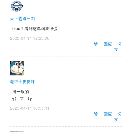
天下霸道三剑
blue？看到这单词我很慌
2023-04-14 12:23:00 
赞 
回应
分
享
老绅士皮皮虾
挺一般的 
╮(￣▽￣)╭ 
2023-04-14 18:55:41 
赞 
回应
分
享