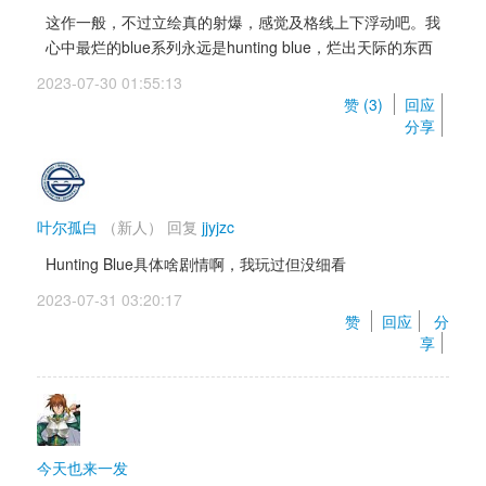
这作一般，不过立绘真的射爆，感觉及格线上下浮动吧。我
心中最烂的blue系列永远是hunting blue，烂出天际的东西
2023-07-30 01:55:13 
赞 (
3
) 
回应
分享
叶尔孤白
（新人）
回复 
jjyjzc
Hunting Blue具体啥剧情啊，我玩过但没细看
2023-07-31 03:20:17 
赞 
回应
分
享
今天也来一发