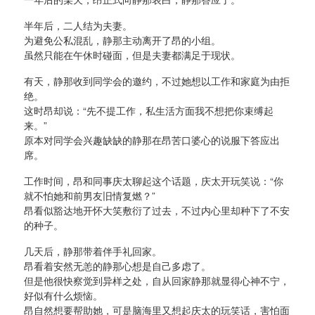
半年后，二人结为夫妻。
为避免公私混乱，静那主动离开了昂的小组。
虽然只能在午休时碰面，但是夫妻都满足于现状。
有天，静那收到同学会的邀约，不过她想以工作和家庭为由拒
绝。
这时昂却说：“先不提工作，私生活方面我不想把你束缚起
来。”
原本对同学会兴趣缺缺的静那在昂苦口婆心的说服下答应出
席。
工作时间，昂和同事庆太聊起这个话题，庆太开玩笑说：“你
就不怕她和前男友旧情复燃？”
昂看似豁达地开怀大笑敷衍了过去，不过内心里却种下了不安
的种子。
几天后，静那带着伴手礼回家。
昂看着安然无恙的静那心想是自己多虑了。
但是他很快察觉到异样之处，自从回家静那就显得心神不宁，
好似有什么烦恼。
昂自然想要帮助她，可是脑海里又想起庆太的玩笑话，害怕面