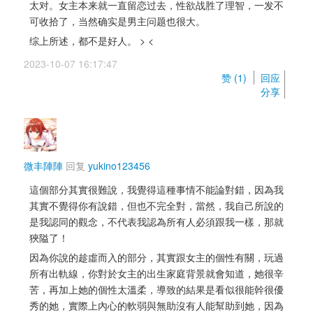
太对。女主本来就一直留恋过去，性欲战胜了理智，一发不
可收拾了，当然确实是男主问题也很大。
综上所述，都不是好人。 > <
2023-10-07 16:17:47 
赞 (
1
) 
回应
分享
微丰陣陣
回复 
yukino123456
這個部分其實很難說，我覺得這種事情不能論對錯，因為我
其實不覺得你有說錯，但也不完全對，當然，我自己所說的
是我認同的觀念，不代表我認為所有人必須跟我一樣，那就
狹隘了！
因為你說的趁虛而入的部分，其實跟女主的個性有關，玩過
所有出軌線，你對於女主的出生家庭背景就會知道，她很辛
苦，再加上她的個性太溫柔，導致的結果是看似很能幹很優
秀的她，實際上內心的軟弱與無助沒有人能幫助到她，因為