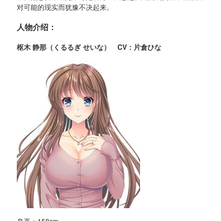
对可能的现实而犹豫不决起来。
人物介绍：
枢木 静那（くるるぎ せいな） CV：片倉ひな
身高：158cm