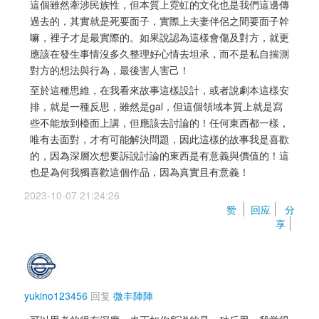
這個雖然牽涉民族性，但本質上霓虹的文化也是我們這邊傳
過去的，其實就是死要面子，實際上夫妻伴侶之間要面子幹
嘛，裡子才是最實際的。如果說認為這樣會傷及對方，就更
應該在發生事情沒多久整理好心情去坦承，而不是私自揣測
對方的想法與行為，最後害人害己！
至於這種思維，在我看來故事這樣設計，或者說劇本這樣安
排，就是一種反思，雖然是gal，但這個領域本質上就是寫
些不能放到檯面上講，但應該去討論的！任何東西都一樣，
唯有去面對，才有可能解決問題，因此這樣的故事我是喜歡
的，因為深層次想要訴說討論的東西是有意義與價值的！這
也是為何我獨喜歡這個作品，因為真實且有意義！
2023-10-07 21:24:26 
赞 
回应
分
享
yukino123456
回复 
微丰陣陣