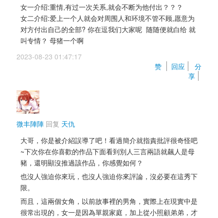
女一介绍:重情,有过一次关系,就会不断为他付出？？？ 
女二介绍:爱上一个人就会对周围人和环境不管不顾,愿意为
对方付出自己的全部? 你在逗我们大家呢 随随便就白给 就
叫专情？ 母猪一个啊
2023-08-23 01:47:17 
赞 
回应
分
享
微丰陣陣
回复 
天仇
大哥，你是被介紹誤導了吧！看過簡介就指責批評很奇怪吧
~下次你在你喜歡的作品下面看到別人三言兩語就飆人是母
豬，還明顯沒推過該作品，你感覺如何？
也沒人強迫你來玩，也沒人強迫你來評論，沒必要在這秀下
限。
而且，這兩個女角，以前故事裡的男角，實際上在現實中是
很常出現的，女一是因為單親家庭，加上從小照顧弟弟，才