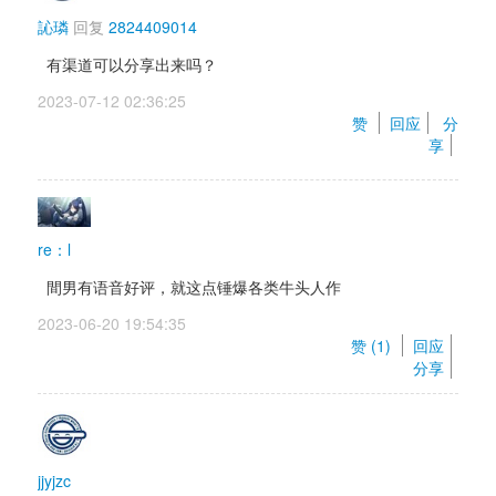
訫璘
回复 
2824409014
有渠道可以分享出来吗？
2023-07-12 02:36:25 
赞 
回应
分
享
re：l
間男有语音好评，就这点锤爆各类牛头人作
2023-06-20 19:54:35 
赞 (
1
) 
回应
分享
jjyjzc