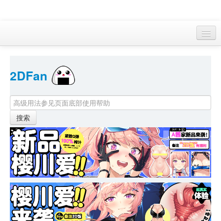
访客 
2DFan 
首页
找游戏 
下资源
目录
本月新作
站内动态
小组
KF Online