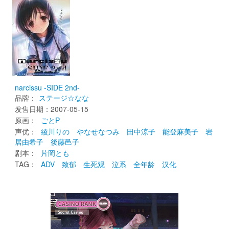
narcissu -SIDE 2nd-
品牌：
ステージ☆なな
发售日期：2007-05-15 
原画： 
ごとP
声优： 
綾川りの
やなせなつみ
田中涼子
能登麻美子
岩
居由希子
後藤邑子
剧本： 
片岡とも
TAG： 
ADV
致郁
生死观
泣系
全年龄
汉化