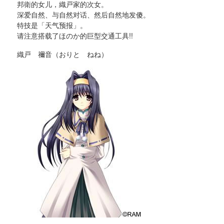
邦衛的女儿，織戸家的次女。
深爱自然、与自然对话、然后自然地发傻。
特技是「天气预报」。
请注意搭载了ほのか的巨型交通工具!!
織戸 禰音（おりと ねね）