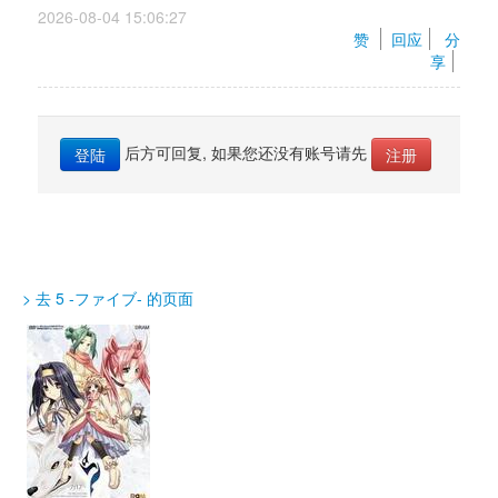
2026-08-04 15:06:27 
赞 
回应
分
享
后方可回复, 如果您还没有账号请先 
登陆
注册
> 去 5 -ファイブ- 的页面