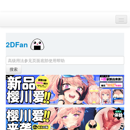
访客 
2DFan 
首页
找游戏 
下资源
目录
本月新作
站内动态
小组
KF Online