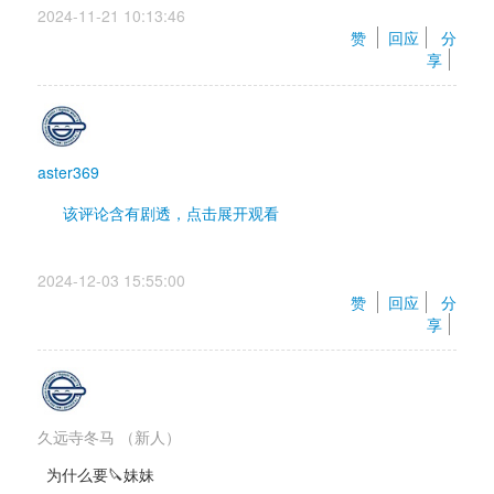
2024-11-21 10:13:46 
赞 
回应
分
享
aster369
该评论含有剧透，点击展开观看 
真不太行 整一堆神一堆有的没的根本没必要 志乃这角
2024-12-03 15:55:00 
色也不知道来干嘛的 就一条线有戏份 
赞 
回应
分
妹妹剧情我也看不懂 就一个死人了 其他路线男主直接
享
忘到底 连提也没提 莫名其妙
久远寺冬马
（新人）
为什么要🔪妹妹