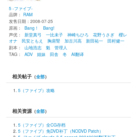
5 -ファイブ-
品牌：
RAM
发售日期：2008-07-25 
原画： 
Bang！
Bang!
声优： 
新堂真弓
一比未子
神崎ちひろ
花野うさぎ
櫻レ
オナ
民安ともえ
胸肩腎
加古川高
新田祐一
田村健一
剧本： 
山地浩志
魁
管理人
TAG： 
ADV
姐妹
田舎
冬
AI翻译
相关帖子
（
全部
）
5（ファイブ）攻略
相关资源
（
全部
）
5（ファイブ）全CG存档
5（ファイブ）免DVD补丁（NODVD Patch）
5 -ファイブ-claude-3-5-sonnet-20240620翻译补丁