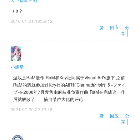
天下霸道三剑
ntr？
2018-01-21 10:59:12 
赞 
回应
分
享
小耀星
游戏是RaM遗作 RaM和Key社同属于Visual Art's旗下 之前
RaM的魁就参加过Key社的AIR和Clannad的制作 5 -ファイ
ブ-在2008年7月发售由麻枝准负责作曲 RaM在完成这一作
后就解散了——摘自某位大佬的评论
2021-07-30 22:13:18 
赞 
回应
分
享