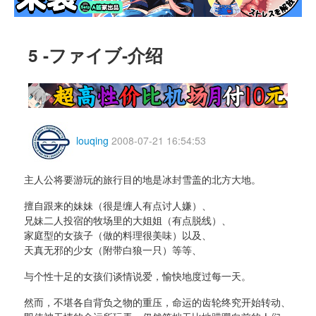
5 -ファイブ-介绍
louqing
2008-07-21 16:54:53
主人公将要游玩的旅行目的地是冰封雪盖的北方大地。
擅自跟来的妹妹（很是缠人有点讨人嫌）、
兄妹二人投宿的牧场里的大姐姐（有点脱线）、
家庭型的女孩子（做的料理很美味）以及、
天真无邪的少女（附带白狼一只）等等、
与个性十足的女孩们谈情说爱，愉快地度过每一天。
然而，不堪各自背负之物的重压，命运的齿轮终究开始转动、