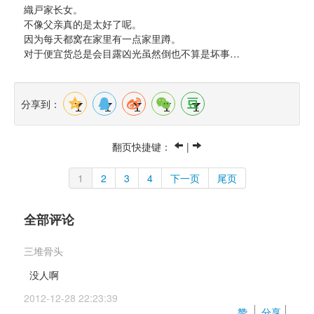
織戸家长女。
不像父亲真的是太好了呢。
因为每天都窝在家里有一点家里蹲。
对于便宜货总是会目露凶光虽然倒也不算是坏事…
分享到：
翻页快捷键： 
| 
1
2
3
4
下一页
尾页
全部评论
三堆骨头
没人啊
2012-12-28 22:23:39 
赞 
分享