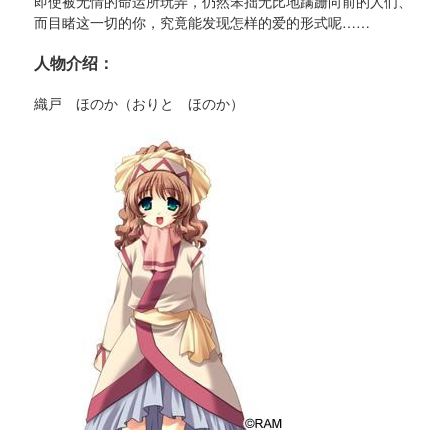
即使被无情的命运所玩弄，仍然笨拙无比地蹒跚向前的人们、
而目睹这一切的你，究竟能发现怎样的爱的形式呢……
人物介绍：
織戸 ほのか（おりと ほのか）