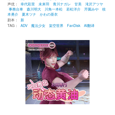
声优： 
幸代彩里
未来羽
青川ナガレ
甘美
滝沢アツヤ
事務台車
森川明大
川角一本松
若松洋介
芹園みや
枝
本勇介
夏木ツナ
かわの亜衣
剧本： 
新
TAG： 
ADV
魔法少女
架空世界
FanDisk
AI翻译