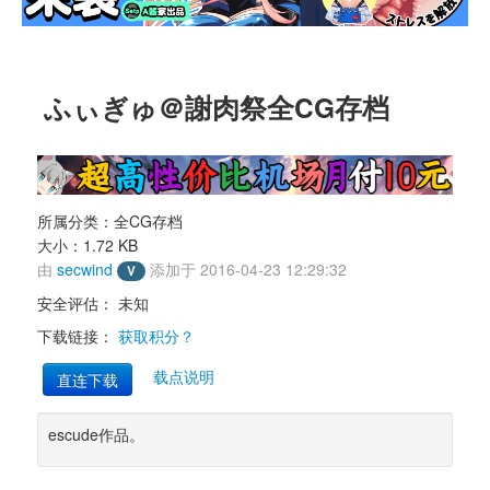
ふぃぎゅ＠謝肉祭全CG存档 
所属分类：全CG存档 
大小：1.72 KB 
由 
secwind
添加于 2016-04-23 12:29:32 
V
安全评估： 
未知
下载链接： 
获取积分？
载点说明
直连下载
escude作品。