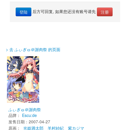
后方可回复, 如果您还没有账号请先 
登陆
注册
> 去 ふぃぎゅ＠謝肉祭 的页面
ふぃぎゅ＠謝肉祭
品牌：
Escu:de
发售日期：2007-04-27 
原画： 
光姫満太郎
羊村紗紀
紫カジマ