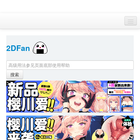
访客 
2DFan 
首页
找游戏 
下资源
目录
本月新作
站内动态
小组
KF Online