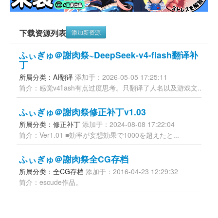
下载资源列表
添加新资源
ふぃぎゅ＠謝肉祭~DeepSeek-v4-flash翻译补
丁
所属分类：AI翻译 
添加于：2026-05-05 17:25:11
简介：感觉v4flash有点过度思考。只翻译了人名以及游戏文...
ふぃぎゅ＠謝肉祭修正补丁v1.03
所属分类：修正补丁 
添加于：2024-08-08 17:22:04
简介：Ver1.01 ■効率が妄想効果で1000を超えたと...
ふぃぎゅ＠謝肉祭全CG存档
所属分类：全CG存档 
添加于：2016-04-23 12:29:32
简介：escude作品。