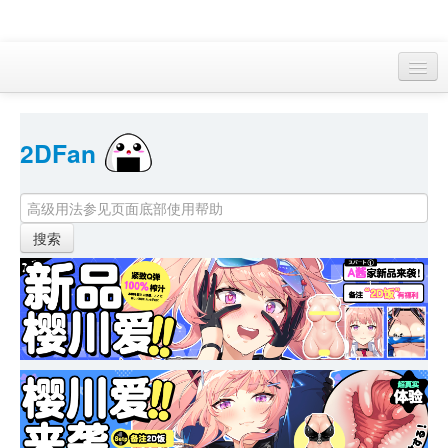
访客 
2DFan 
首页
找游戏 
下资源
目录
本月新作
站内动态
小组
KF Online