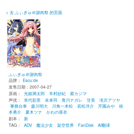
> 去 ふぃぎゅ＠謝肉祭 的页面
ふぃぎゅ＠謝肉祭
品牌：
Escu:de
发售日期：2007-04-27 
原画： 
光姫満太郎
羊村紗紀
紫カジマ
声优： 
幸代彩里
未来羽
青川ナガレ
甘美
滝沢アツヤ
事務台車
森川明大
川角一本松
若松洋介
芹園みや
枝
本勇介
夏木ツナ
かわの亜衣
剧本： 
新
TAG： 
ADV
魔法少女
架空世界
FanDisk
AI翻译