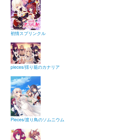
初情スプリンクル
pieces/揺り籠のカナリア
Pieces/渡り鳥のソムニウム