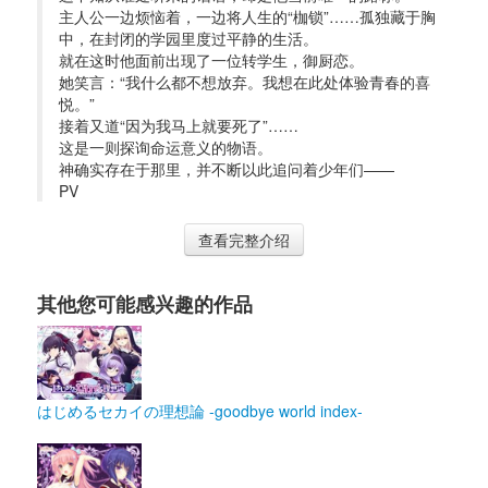
主人公一边烦恼着，一边将人生的“枷锁”……孤独藏于胸
中，在封闭的学园里度过平静的生活。
就在这时他面前出现了一位转学生，御厨恋。
她笑言：“我什么都不想放弃。我想在此处体验青春的喜
悦。”
接着又道“因为我马上就要死了”……
这是一则探询命运意义的物语。
神确实存在于那里，并不断以此追问着少年们——
PV
查看完整介绍
其他您可能感兴趣的作品
はじめるセカイの理想論 -goodbye world index-