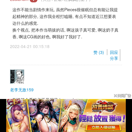
这作不能当剧情作来玩, 虽然Pieces很催眠但总有能让我提
起精神的部分, 这作我全程打瞌睡, 有点不知道近江想要表
达什么的感觉. 
换个视点, 把本作当萌拔的话, 啊这孩子真可爱, 啊这奶子真
香, 啊这CG画的好色, 啊我好了我好了. 
2022-04-21 00:15:18 
赞 (
3
) 
回应
分享
老李无敌159
剧情简介看的并不是很懂 (＞﹏＜) 
2022-04-22 20:39:16 
赞 (
1
) 
回应
分享