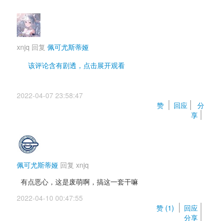
xnjq
回复 
佩可尤斯蒂娅
该评论含有剧透，点击展开观看 
粉毛线结局，粉毛继承了男主的“只能记住一件事带到
2022-04-07 23:58:47 
第二天”的特性和男主在一起了，而男主却没注意
赞 
回应
分
到.......
享
佩可尤斯蒂娅
回复 
xnjq
有点恶心，这是废萌啊，搞这一套干嘛
2022-04-10 00:47:55 
赞 (
1
) 
回应
分享