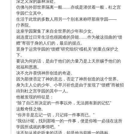
深之又深的森林深处。
仿佛与外部世界隔离一般……亦或是潜伏着一般，杜之宫
学园伫立其中。
生活于此世的多数人用另一个别名来称呼那座学园——
疗养院。
这座学园聚集了来自全世界的少年和少女。
就连度过日常生活也很困难的异能……作为被这扭曲的“馈
赠”寄宿于身的人们的，最后的据点。
置身于运营学园的“馈赠”研究组织“楪机关”的重点保护之
下。
要说为何的话，是由于他们的力量乃是上天所赐予他们的
祝福和恩惠。
决不允许畏惧神所创造的奇迹。
因为那便否定了神的意志，否定了神所创造的这个世界。
身为主人公的少年、小早川祈也是由于发现了“馈赠”而被招
待到杜之宫学园的其中一人。
他被发现的特征是：
“除了自己所决定的一件事以外，无法拥有新的记忆”
这般奇怪之物。
“你并非是忘记一切，只记得一件事而已。”
“我估计呢，找到那唯一的一件事，便是你唯一必须在这所
学园所成就的事情吧。”
这不知从谁处听来的话语，却是他当前唯一的路标。