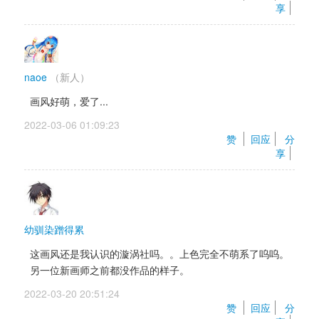
享
naoe
（新人）
画风好萌，爱了... 
2022-03-06 01:09:23 
赞 
回应
分
享
幼驯染蹭得累
这画风还是我认识的漩涡社吗。。上色完全不萌系了呜呜。 
另一位新画师之前都没作品的样子。
2022-03-20 20:51:24 
赞 
回应
分