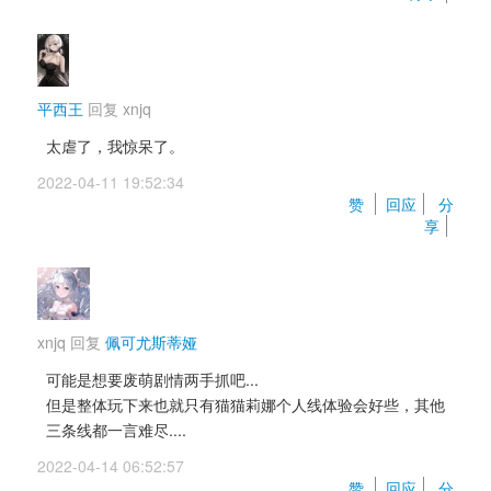
平西王
回复 
xnjq
太虐了，我惊呆了。
2022-04-11 19:52:34 
赞 
回应
分
享
xnjq
回复 
佩可尤斯蒂娅
可能是想要废萌剧情两手抓吧... 
但是整体玩下来也就只有猫猫莉娜个人线体验会好些，其他
三条线都一言难尽....
2022-04-14 06:52:57 
赞 
回应
分