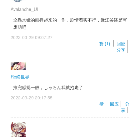
Avalanche_Ul
全靠水镜的画撑起来的一作，剧情着实不行，近江谷还是写
废萌吧
2022-03-29 09:07:27 
赞 (
1
) 
回应
分享
Re终世界
推完感觉一般，しゃろん我就抱走了
2022-03-29 20:17:55 
赞 
回应
分
享