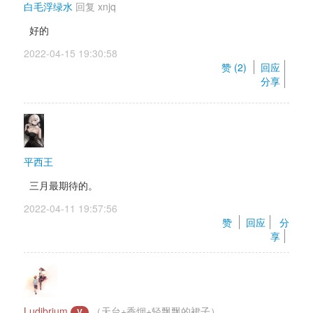
白毛浮绿水
回复 
xnjq
好的
2022-04-15 19:30:58 
赞 (
2
) 
回应
分享
平西王
三月最期待的。
2022-04-11 19:57:56 
赞 
回应
分
享
Ludibrium
（天台+香烟+轻飘飘的裙子）
V