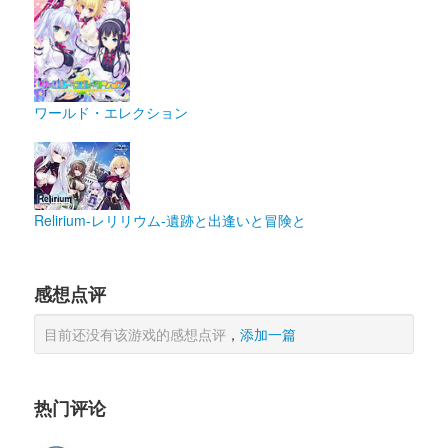
ワールド・エレクション
Relirium-レリリウム-遺跡と出逢いと冒険と
感想点评
目前还没有该游戏的感想点评
，
添加一篇
热门评论