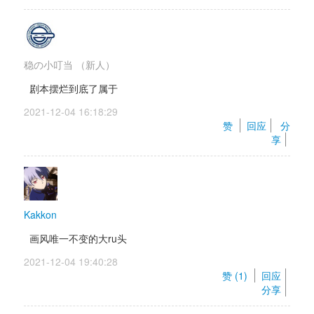
稳の小叮当
（新人）
剧本摆烂到底了属于
2021-12-04 16:18:29 
赞 
回应
分
享
Kakkon
画风唯一不变的大ru头
2021-12-04 19:40:28 
赞 (
1
) 
回应
分享