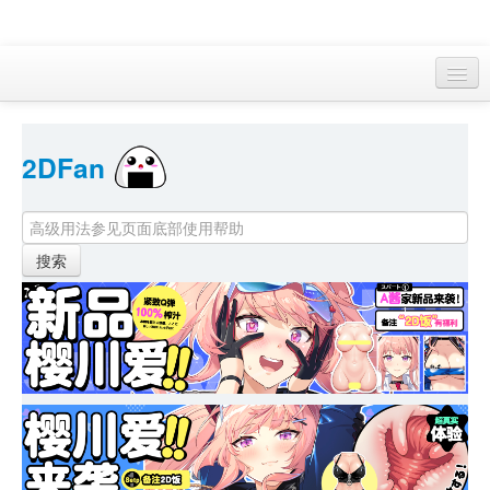
访客 
2DFan 
首页
找游戏 
下资源
目录
本月新作
站内动态
小组
KF Online