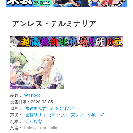
アンレス・テルミナリア
品牌：
Whirlpool
发售日期：2022-03-25 
原画： 
水鏡まみず
みるくぱんだ
声优： 
星宮リリィ
澤田なつ
東シヅ
小波すず
剧本： 
近江谷宥
又名： 
Unless Terminalia