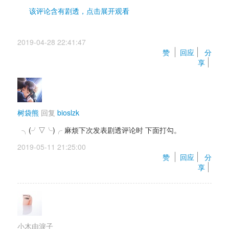
该评论含有剧透，点击展开观看 
本月纯爱神话神作，没有雷，有真结局，每个女主都
2019-04-28 22:41:47 
比较到位，不像某些作品会比较欠，但还是白毛最漂
赞 
回应
分
亮，男主是恶梦拨除师，其实是天使是的人偶，唯一
享
的遗憾的是跟 
angle best一样，两人回到现实后，没有了下文，少少
都给我来一次H嘛。
树袋熊
回复 
bioslzk
╮(╯▽╰)╭ 麻烦下次发表剧透评论时 下面打勾。
2019-05-11 21:25:00 
赞 
回应
分
享
小木由淚子