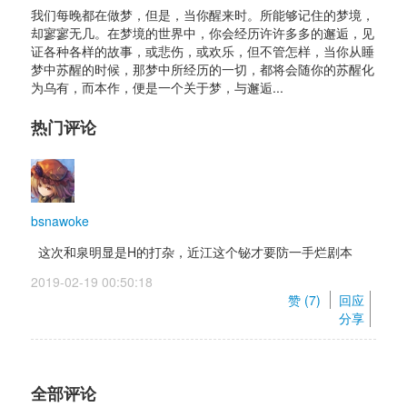
我们每晚都在做梦，但是，当你醒来时。所能够记住的梦境，
却寥寥无几。在梦境的世界中，你会经历许许多多的邂逅，见
证各种各样的故事，或悲伤，或欢乐，但不管怎样，当你从睡
梦中苏醒的时候，那梦中所经历的一切，都将会随你的苏醒化
为乌有，而本作，便是一个关于梦，与邂逅... 
热门评论
bsnawoke
这次和泉明显是H的打杂，近江这个铋才要防一手烂剧本
2019-02-19 00:50:18 
赞 (
7
) 
回应
分享
全部评论