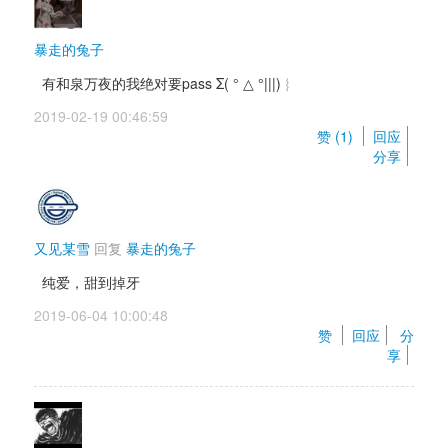
暴走的兔子
有和泉万夜的我绝对要pass Σ( ° △ °|||)︴ 
2019-02-19 00:46:59 
赞 (
1
) 
回应
分享
又见某雪
回复 
暴走的兔子
纯爱，甜到掉牙
2019-06-04 10:00:48 
赞 
回应
分
享