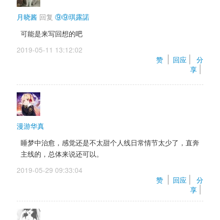
月晓酱
回复 
⑨⑨琪露諾
可能是来写回想的吧
2019-05-11 13:12:02 
赞 
回应
分
享
漫游华真
睡梦中治愈，感觉还是不太甜个人线日常情节太少了，直奔
主线的，总体来说还可以。
2019-05-29 09:33:04 
赞 
回应
分
享