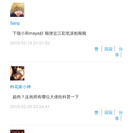
Sanp
下颌小和maya好 顺便近江彩笔滚粗靴靴
2019-02-19 21:01:52 
赞 
回应
分
享
种花家小神
超肉？这画师有哪位大佬给科普一下
2019-02-20 23:24:41 
赞 
回应
分
享