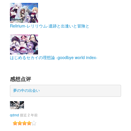
Relirium-レリリウム-遺跡と出逢いと冒険と
はじめるセカイの理想論 -goodbye world index-
感想点评
夢の中の出会い
qdmd
接近 2 年前