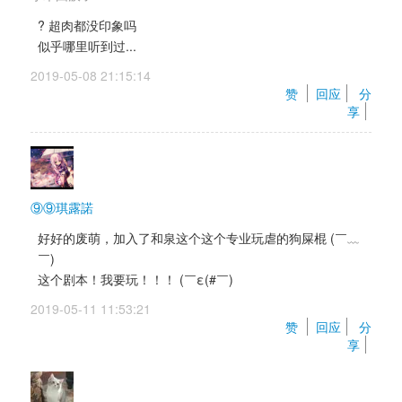
? 超肉都没印象吗 
似乎哪里听到过...
2019-05-08 21:15:14 
赞 
回应
分
享
⑨⑨琪露諾
好好的废萌，加入了和泉这个这个专业玩虐的狗屎棍 (￣﹏
￣) 
这个剧本！我要玩！！！ (￣ε(#￣) 
2019-05-11 11:53:21 
赞 
回应
分
享