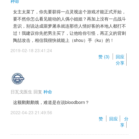
种命
女主太菜了，你先要获得一点灵视这个游戏才能正式开始，
要不然你怎么看见能动的人偶小姐姐？再加上没有一点战斗
意识，别说达成噩梦屠杀就连那些人情好客的本地人都打不
过！我建议你先把男主买了，让他给你引怪，再正义的背刺
陶喆攻击，相信我很快就能上（shou）手（ku）的！
2019-02-18 23:41:24 
赞 (
3
) 
回应
分享
日瓦戈医生
回复 
种命
这额鹅鹅鹅饿，难道是在说bloodborn？
2022-04-23 21:49:56 
赞 
回应
分
享