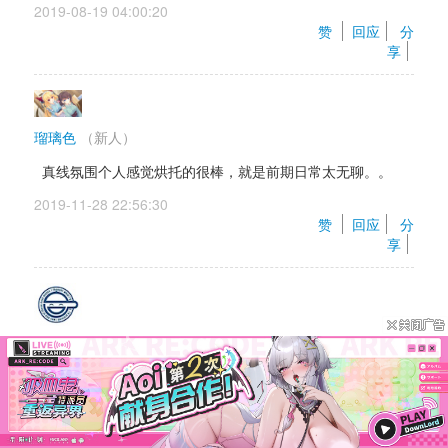
2019-08-19 04:00:20 
赞 
回应
分
享
瑠璃色
（新人）
真线氛围个人感觉烘托的很棒，就是前期日常太无聊。。
2019-11-28 22:56:30 
赞 
回应
分
享
N7-typhoon
大爱纯爱作 (￣ˇ￣) 
2020-04-23 18:11:39 
赞 
回应
分