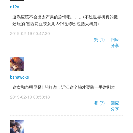
c12a
漩涡应该不会出太严肃的剧情吧。。。(不过世界树真的挺
还玩的 塞西莉亚亲女儿 3个结局吧 包括大树篇)
2019-02-19 00:47:30 
赞 (
1
) 
回应
分享
bsnawoke
这次和泉明显是H的打杂，近江这个铋才要防一手烂剧本
2019-02-19 00:50:18 
赞 (
7
) 
回应
分享