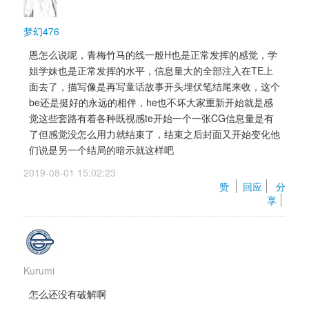
梦幻476
恩怎么说呢，青梅竹马的线一般H也是正常发挥的感觉，学
姐学妹也是正常发挥的水平，信息量大的全部注入在TE上
面去了，描写像是再写童话故事开头埋伏笔结尾来收，这个
be还是挺好的永远的相伴，he也不坏大家重新开始就是感
觉这些套路有着各种既视感te开始一个一张CG信息量是有
了但感觉没怎么用力就结束了，结束之后封面又开始变化他
们说是另一个结局的暗示就这样吧
2019-08-01 15:02:23 
赞 
回应
分
享
Kurumi
怎么还没有破解啊 