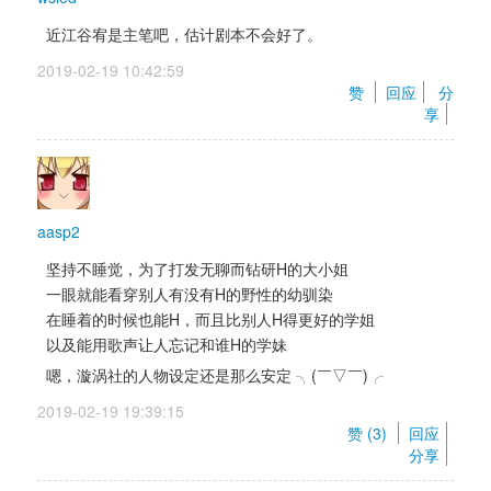
近江谷宥是主笔吧，估计剧本不会好了。
2019-02-19 10:42:59 
赞 
回应
分
享
aasp2
坚持不睡觉，为了打发无聊而钻研H的大小姐 
一眼就能看穿别人有没有H的野性的幼驯染 
在睡着的时候也能H，而且比别人H得更好的学姐 
以及能用歌声让人忘记和谁H的学妹
嗯，漩涡社的人物设定还是那么安定 ╮(￣▽￣)╭ 
2019-02-19 19:39:15 
赞 (
3
) 
回应
分享