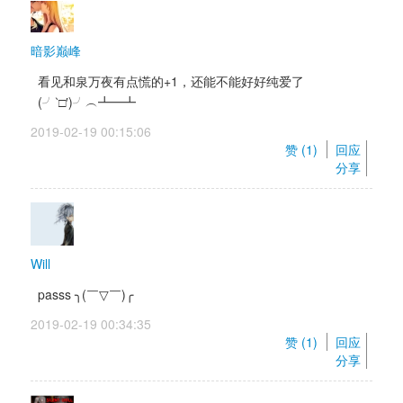
暗影巅峰
看见和泉万夜有点慌的+1，还能不能好好纯爱了
(╯‵□′)╯︵┻━┻
2019-02-19 00:15:06 
赞 (
1
) 
回应
分享
Will
passs ╮(￣▽￣)╭ 
2019-02-19 00:34:35 
赞 (
1
) 
回应
分享