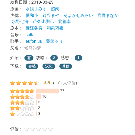
发售日期：2019-03-29 
原画： 
水鏡まみず
超肉
声优： 
夏和小
鈴谷まや
そよかぜみらい
鹿野まなか
水野七海
芦久比剥巳
北都南
剧本： 
近江谷宥
和泉万夜
音乐： 
solfa
歌手： 
eufonius
薬師るり
又名： 
候鸟的梦
介绍：
攻略：
感想：
有
2
1
下载： 
存档
汉化
其他
4.6
( 
101人评价
) 
77
16
3
2
3
评价： 