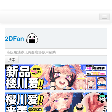
访客 
2DFan 
首页
找游戏 
下资源
目录
本月新作
站内动态
小组
KF Online