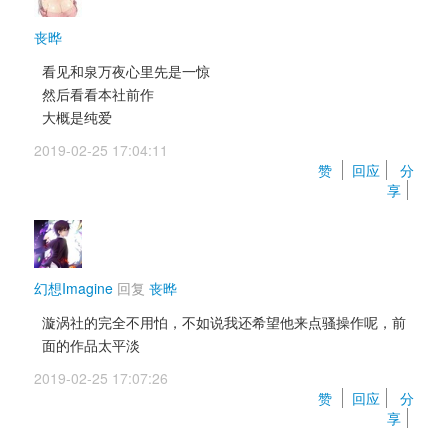
丧晔
看见和泉万夜心里先是一惊 
然后看看本社前作 
大概是纯爱
2019-02-25 17:04:11 
赞 
回应
分
享
幻想Imagine
回复 
丧晔
漩涡社的完全不用怕，不如说我还希望他来点骚操作呢，前
面的作品太平淡
2019-02-25 17:07:26 
赞 
回应
分
享