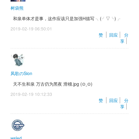
树袋熊
和泉单体才是事，这作应该只是加强H描写 ╮(╯▽╰)╭ 
2019-02-19 06:50:01 
赞 
回应
分
享
凤歌のSion
天不生和泉 万古仍为黑夜 滑稽.jpg (⊙ˍ⊙) 
2019-02-19 10:12:33 
赞 
回应
分
享
wsled