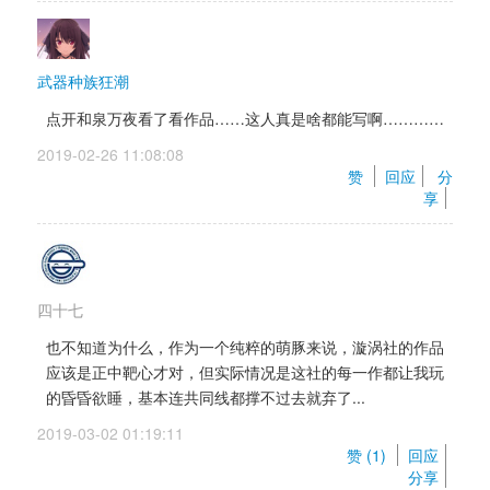
武器种族狂潮
点开和泉万夜看了看作品……这人真是啥都能写啊…………
2019-02-26 11:08:08 
赞 
回应
分
享
四十七
也不知道为什么，作为一个纯粹的萌豚来说，漩涡社的作品
应该是正中靶心才对，但实际情况是这社的每一作都让我玩
的昏昏欲睡，基本连共同线都撑不过去就弃了...
2019-03-02 01:19:11 
赞 (
1
) 
回应
分享