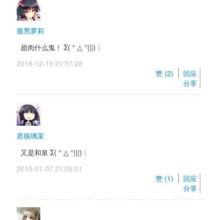
腹黑萝莉
超肉什么鬼！ Σ( ° △ °|||)︴ 
2018-12-13 21:57:28 
赞 (
2
) 
回应
分享
君殇璃茉
又是和泉 Σ( ° △ °|||)︴ 
2019-01-07 21:09:01 
赞 (
1
) 
回应
分享