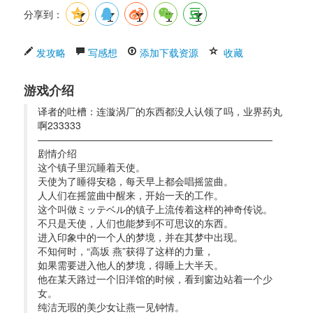
分享到：
发攻略
写感想
添加下载资源
收藏
游戏介绍
译者的吐槽：连漩涡厂的东西都没人认领了吗，业界药丸
啊233333
————————————————————————
剧情介绍 
这个镇子里沉睡着天使。
天使为了睡得安稳，每天早上都会唱摇篮曲。
人人们在摇篮曲中醒来，开始一天的工作。
这个叫做ミッテベル的镇子上流传着这样的神奇传说。
不只是天使，人们也能梦到不可思议的东西。
进入印象中的一个人的梦境，并在其梦中出现。
不知何时，“高坂 燕”获得了这样的力量，
如果需要进入他人的梦境，得睡上大半天。
他在某天路过一个旧洋馆的时候，看到窗边站着一个少
女。
纯洁无瑕的美少女让燕一见钟情。